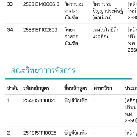
33
25681514000613
วิศวกรรม
วิศวกรรม
(หลั
ศาสตร
ปัญญาประดิษฐ์
ใหม่
บัณฑิต
(ต่อเนื่อง)
256
34
25561511102698
วิทยา
เทคโนโลยีสิ่ง
(หลั
ศาสตร
แวดล้อม
ปรับ
บัณฑิต
พ.ศ.
256
คณะวิทยาการจัดการ
ลำดับ
รหัสหลักสูตร
ชื่อหลักสูตร
สาขาวิชา
ประเ
1
25491511110025
บัญชีบัณฑิต
-
(หลัก
ปรับปร
พ.ศ.
2559
2
25491511110025
บัญชีบัณฑิต
-
(หลัก