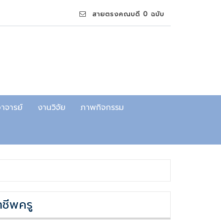
สายตรงคณบดี 0 ฉบับ
าจารย์
งานวิจัย
ภาพกิจกรรม
ชีพครู