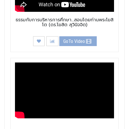
ธรรมกับการบริหารการศึกษา...สอนโดยท่านพระโฆสิ
โต (ดร.โฆสิต สุวินิจจิต)
GoTo Video