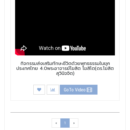
กิจกรรมส่งเสริมทักษะชีวิตด้วยพุทธธรรมในยุค
ประเทศไทย 4.0พระอาจารย์โฆสิต โฆสิโต(ดร.โฆสิต
สุวินิจจิต)
GoTo Video
«
1
»