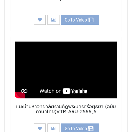
GoTo Video
แนะนำมหาวิทยาลัยราชภัฏพระนครศรีอยุธยา (ฉบับ
ภาษาไทย)VTR-ARU-2566_5
GoTo Video