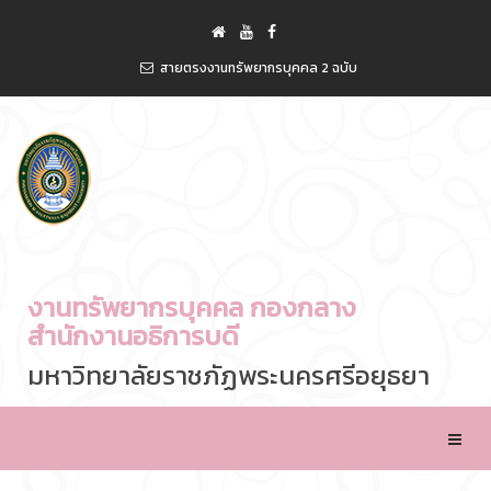
สายตรงงานทรัพยากรบุคคล 2 ฉบับ
งานทรัพยากรบุคคล กองกลาง
สำนักงานอธิการบดี
มหาวิทยาลัยราชภัฏพระนครศรีอยุธยา
Toggle