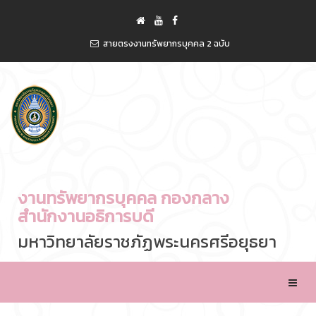
สายตรงงานทรัพยากรบุคคล 2 ฉบับ
งานทรัพยากรบุคคล กองกลาง
สำนักงานอธิการบดี
มหาวิทยาลัยราชภัฏพระนครศรีอยุธยา
Toggle