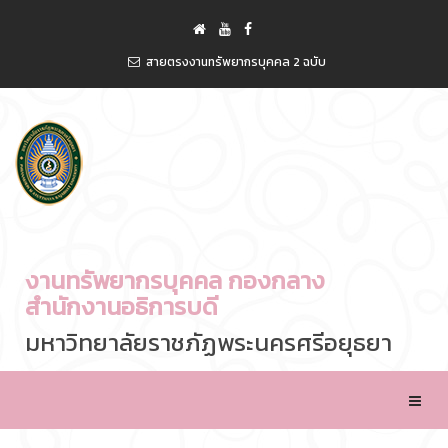
สายตรงงานทรัพยากรบุคคล 2 ฉบับ
งานทรัพยากรบุคคล กองกลาง
สำนักงานอธิการบดี
มหาวิทยาลัยราชภัฏพระนครศรีอยุธยา
Toggle