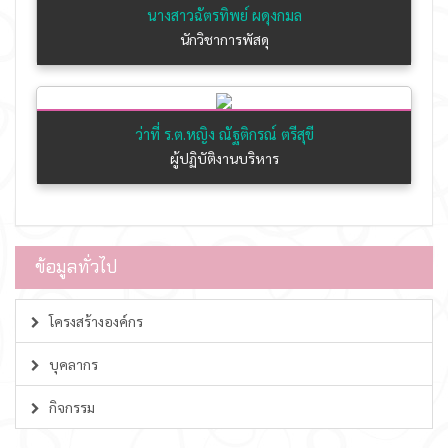
นางสาวฉัตรทิพย์ ผดุงกมล
นักวิชาการพัสดุ
ว่าที่ ร.ต.หญิง ณัฐติกรณ์ ตรีสุขี
ผู้ปฏิบัติงานบริหาร
ข้อมูลทั่วไป
โครงสร้างองค์กร
บุคลากร
กิจกรรม