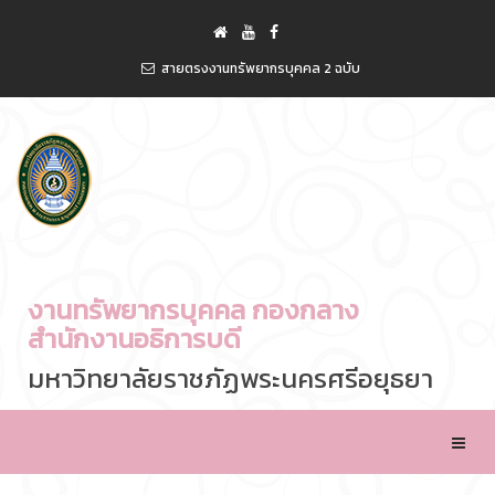
สายตรงงานทรัพยากรบุคคล 2 ฉบับ
งานทรัพยากรบุคคล กองกลาง
สำนักงานอธิการบดี
มหาวิทยาลัยราชภัฏพระนครศรีอยุธยา
Toggle