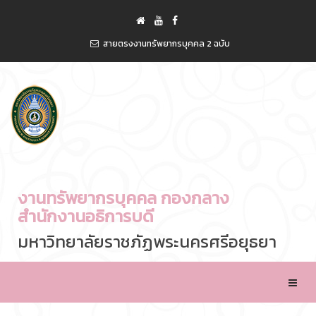
สายตรงงานทรัพยากรบุคคล 2 ฉบับ
งานทรัพยากรบุคคล กองกลาง
สำนักงานอธิการบดี
มหาวิทยาลัยราชภัฏพระนครศรีอยุธยา
Toggle