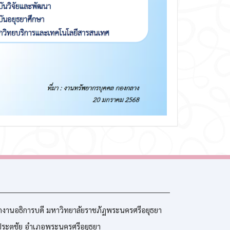
กงานอธิการบดี มหาวิทยาลัยราชภัฏพระนครศรีอยุธยา
ประตูชัย อำเภอพระนครศรีอยุธยา