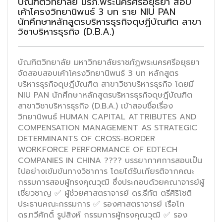
บัณฑิตวิทยาลัย มรภ.พระนครศรีอยุธยา สอบ
เค้าโครงวิทยานิพนธ์ 3 บท ราย NIU PAN
นักศึกษาหลักสูตรบริหารธุรกิจดุษฎีบัณฑิต สาขา
วิชาบริหารธุรกิจ (D.B.A.)
บัณฑิตวิทยาลัย มหาวิทยาลัยราชภัฏพระนครศรีอยุธยา
จัดสอบสอบเค้าโครงวิทยานิพนธ์ 3 บท หลักสูตร
บริหารธุรกิจดุษฎีบัณฑิต สาขาวิชาบริหารธุรกิจ โดยมี
NIU PAN นักศึกษาหลักสูตรบริหารธุรกิจดุษฎีบัณฑิต
สาขาวิชาบริหารธุรกิจ (D.B.A.) เข้าสอบชื่อเรื่อง
วิทยานิพนธ์ HUMAN CAPITAL ATTRIBUTES AND
COMPENSATION MANAGEMENT AS STRATEGIC
DETERMINANTS OF CROSS-BORDER
WORKFORCE PERFORMANCE OF EDTECH
COMPANIES IN CHINA ???? บรรยากาศการสอบเป็น
ไปอย่างเข้มข้นทางวิชาการ โดยได้รับเกียรติจากคณะ
กรรมการสอบผู้ทรงคุณวุฒิ ซึ่งประกอบด้วยคณาจารย์ผู้
เชี่ยวชาญ ✅ ผู้ช่วยศาสตราจารย์ ดร.ธีทัต ตรีศิริโชติ
ประธานคณะกรรมการ ✅ รองศาสตราจารย์ เรือโท
ดร.ทวีศักดิ์ รูปสิงห์ กรรมการผู้ทรงคุณวุฒิ ✅ รอง