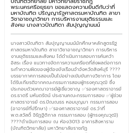
บัณฑิตวิทยาลัย มหาวิทยาลัยราชภัฏ
พระนครศรีอยุธยา ขอแสดงความยินดีกับว่าที่
มหาบัณฑิต ปริญญารัฐศาสตรมหาบัณฑิต สาขา
วิชาอาชญาวิทยา การบริหารงานยุติธรรมและ
สังคม นางสาวปัณฑิตา สัมปุญญานนน์
นางสาวปัณฑิตา สัมปุญญานนน์นักศึกษาหลักสูตรรัฐ
ศาสตรมหาบัณฑิต สาขาวิชาอาชญาวิทยา การบริหาร
งานยุติธรรมและสังคม ได้ดำเนินการสอบการค้นคว้า
อิสระ เรื่อง แนวทางจัดการความเครียดที่ส่งผลต่อการก
ระทำความผิดของผู้ต้องขังเรือนจำจังหวัดสิงห์บุรี ????
บรรยากาศการสอบเป็นไปอย่างเข้มข้นทางวิชาการ โดย
ได้รับเกียรติจากคณะกรรมการสอบผู้ทรงคุณวุฒิ ซึ่ง
ประกอบด้วยคณาจารย์ผู้เชี่ยวชาญ ✅รองศาสตราจารย์
ดร.ธาตรี มหันตรัตน์ ประธานคณะกรรมการสอบ ✅ผู้ช่วย
ศาสตราจารย์ ดร.ปัณณธร หอมบุญมา กรรมการสอบ
(อาจารย์ที่ปรึกษา) ✅รองศาสตราจารย์ ดร.ว่าที่
พ.ต.สวัสดิ์ จิรัฏฐิติกาล กรรมการสอบ (ผู้ทรงคุณวุฒิ)
????ดำเนินการสอบ ณ ห้อง3013 อาคารสิงหาราม
(บัณฑิตวิทยาลัย) มหาวิทยาลัยราชภัฏ