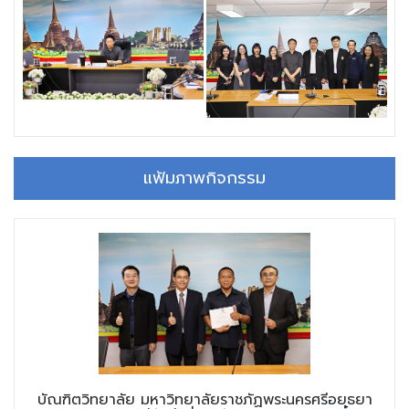
แฟ้มภาพกิจกรรม
บัณฑิตวิทยาลัย มหาวิทยาลัยราชภัฏพระนครศรีอยุธยา