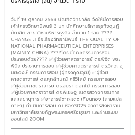
บริหารธุรกิจ (จีน) จำนวน 1 ราย
วันที่ 19 ตุลาคม 2568 บัณฑิตวิทยาลัย จัดให้มีการสอบ
เค้าโครงวิทยานิพนธ์ 3 บท นักศึกษาบริหารธุรกิจดุษฎี
บัณฑิต สาขาวิชาบริหารธุรกิจ จำนวน 1 ราย ????
CHANGE JI ชื่อเรื่องวิทยานิพนธ์ THE QUALITY OF
NATIONAL PHARMACEUTICAL ENTERPRISES
(MAINLY CHINA) ????โดยมีคณะกรรมการสอบ
ประกอบด้วย???? ✅ผู้ช่วยศาสตราจารย์ ดร.พิชิต พระ
พินิจ ประธานการสอบ ✅ผู้ช่วยศาสตราจารย์ ดร.วิศวะ อุ
นยะวงษ์ กรรมการสอบ (ผู้ทรงคุณวุฒิ) ✅ผู้ช่วย
ศาสตราจารย์ ดร.ศุภลักษณ์ ศรีวิไลย์ กรรมการสอบ
✅ผู้ช่วยศาสตราจารย์ ดร.อมรา ดอกไม้ กรรมการสอบ
✅ผู้ช่วยศาสตราจารย์ ดร.พิเชษฐ เนตรสว่างกรรมการ
และเลขานุการ ✅อาจารย์ชาญเดช เทียนทอง (ล่ามแปล
ภาษา) ดำเนินการสอบ ณ ห้อง3025 อาคารสิงหาราม
มหาวิทยาลัยราชภัฏพระนครคศรีอยุธยา และผ่านระบบ
ออนไลน์ ZOOM