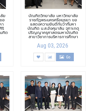
ลัย
บัณฑิตวิทยาลัย มหาวิทยาลัย
 ขอ
ราชภัฏพระนครศรีอยุธยา ขอ
หา
แสดงความยินดีกับว่าที่มหา
ิริ
บัณฑิต น.ส.อังศุมาลิน จุฑาเกตุ
ณฑิต
ปริญญาครุศาสตรมหาบัณฑิต
สาขาวิชาการบริหารการศึกษา
Aug 03, 2026
Go