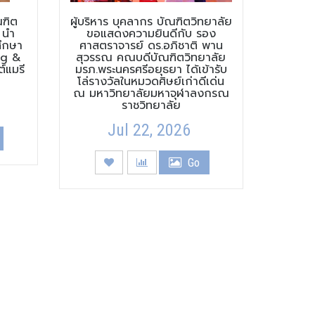
ณฑิต
ผู้บริหาร บุคลากร บัณฑิตวิทยาลัย
 นำ
ขอแสดงความยินดีกับ รอง
ึกษา
ศาสตราจารย์ ดร.อภิชาติ พาน
ng &
สุวรรณ คณบดีบัณฑิตวิทยาลัย
์แมรี
มรภ.พระนครศรีอยุธยา ได้เข้ารับ
โล่รางวัลในหมวดศิษย์เก่าดีเด่น
ณ มหาวิทยาลัยมหาจุฬาลงกรณ
ราชวิทยาลัย
Jul 22, 2026
Go