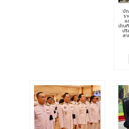
บั
รา
แ
บัณฑ
ปร
สา