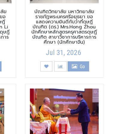
ลัย
บัณฑิตวิทยาลัย มหาวิทยาลัย
 ขอ
ราชภัฏพระนครศรีอยุธยา ขอ
ษฎี
แสดงความยินดีกับว่าที่ดุษฎี
n Li
บัณฑิต (ดร.) Mrs.Hong Zhou
ดุษฎี
นักศึกษาหลักสูตรครุศาสตรดุษฎี
รการ
บัณฑิต สาขาวิชาการบริหารการ
ศึกษา (นักศึกษาจีน)
Jul 31, 2026
Go