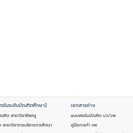
ตรในระดับบัณฑิตศึกษา]
เอกสารต่าง
ณฑิต สาขาวิชาชีพครู
แบบฟอร์มบัณฑิต บว/วพ
ท สาขาวิชาการบริหารการศึกษา
คู่มือการทำ วพ.