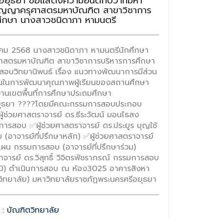
ยุธยา ขอแสดงความยินดีกับว่าที่มหา
ิญญาครุศาสตรมหาบัณฑิต สาขาวิชาการ
ศึกษา นางสาวชนิดาภา หามนตรี
ุลาคม 2568 นางสาวชนิดาภา หามนตรีนักศึกษา
ศาสตรมหาบัณฑิต สาขาวิชาการบริหารการศึกษา
รสอบวิทยานิพนธ์ เรื่อง แนวทางพัฒนาการมีส่วน
ชนในการพัฒนาคุณภาพผู้เรียนของสถานศึกษา
งานเขตพื้นที่การศึกษาประถมศึกษา
ยุธยา ????โดยมีคณะกรรมการสอบประกอบ
ู้ช่วยศาสตราจารย์ ดร.ธีระวัฒน์ มอนไธสง
ารสอบ ✅ผู้ช่วยศาสตราจารย์ ดร.ประยูร บุญใช้
(อาจารย์ที่ปรึกษาหลัก) ✅ผู้ช่วยศาสตราจารย์
แผน กรรมการสอบ (อาจารย์ที่ปรึกษาร่วม)
ารย์ ดร.วิสุทธิ์ วิจิตรพัชราภรณ์ กรรมการสอบ
ุฒิ) ดำเนินการสอบ ณ ห้อง3025 อาคารสิงหา
วิทยาลัย) มหาวิทยาลัยราชภัฏพระนครศรีอยุธยา
 :
บัณฑิตวิทยาลัย