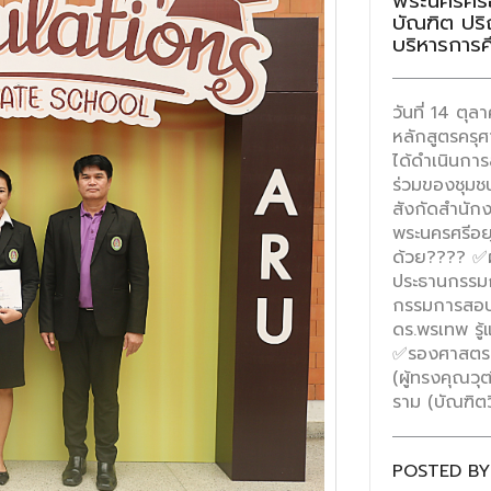
พระนครศรีอ
บัณฑิต ปร
บริหารการ
วันที่ 14 ต
หลักสูตรครุ
ได้ดำเนินกา
ร่วมของชุม
สังกัดสำนัก
พระนครศรีอ
ด้วย???? ✅ผ
ประธานกรรมก
กรรมการสอบ 
ดร.พรเทพ รู้
✅รองศาสตราจ
(ผู้ทรงคุณว
ราม (บัณฑิต
POSTED BY