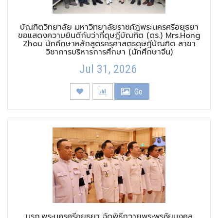
บัณฑิตวิทยาลัย มหาวิทยาลัยราชภัฏพระนครศรีอยุธยา
ขอแสดงความยินดีกับว่าที่ดุษฎีบัณฑิต (ดร.) Mrs.Hong
Zhou นักศึกษาหลักสูตรครุศาสตรดุษฎีบัณฑิต สาขา
วิชาการบริหารการศึกษา (นักศึกษาจีน)
Jul 31, 2026
Go
มรภ.พระนครศรีอยุธยา จัดพิธีถวายพระพรชัยมงคล