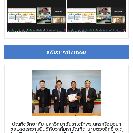
แฟ้มภาพกิจกรรม
บัณฑิตวิทยาลัย มหาวิทยาลัยราชภัฏพระนครศรีอยุธยา
ขอแสดงความยินดีกับว่าที่มหาบัณฑิต นายตวงสิทธิ์ จะตุ