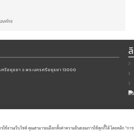
ารองค์กร
ล
นครศรีอยุธยา จ.พระนครศรีอยุธยา 13000
6
Copyright 2018 Phranakhon Si Ayutthaya Rajabhat University | All Rights Reserv
รใช้งานเว็บไซต์ คุณสามารถเลือกตั้งค่าความยินยอมการใช้คุกกี้ได้ โดยคลิก "การตั้