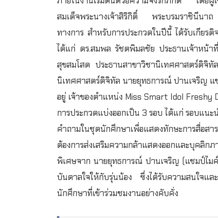
ภายในงานเริ่มต้นด้วยความจงรักภักดี โดยผู้เข
สมเด็จพระนางเจ้าสิริกิติ์ พระบรมราชินีนาถ
ทางการ สำหรับการประกวดในปีนี้ ได้รับเกียร
ได้แก่ ดร.สมพล รัชตพิมลชัย ประธานเจ้าหน้าที
สุขสมโสด ประธานสาขาวิชานิเทศศาสตร์ดิจิทัล
นิเทศศาสตร์ดิจิทัล นายยุทธการณ์ ปานเจริญ แช
อยู่ เจ้าของตำแหน่ง Miss Smart Idol Fresh
การประกวดแบ่งออกเป็น 3 รอบ ได้แก่ รอบแน
คำถามในชุดนักศึกษาเพื่อแสดงทักษะการสื่อสา
ต้องการส่งเสริมความกล้าแสดงออกและบุคลิกภา
พิเศษจาก นายยุทธการณ์ ปานเจริญ (แชมป์ไมค์ทอ
บันดาลใจให้กับรุ่นน้อง ซึ่งได้รับความสนใจแ
นักศึกษาที่เข้าร่วมชมงานอย่างคับคั่ง