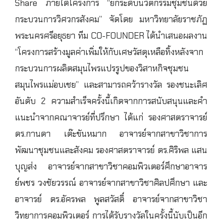
Share ภายใต้โครงการ “ยกระดับนวัตกรรมชุมชนด้วย
กระบวนการวิศวกรสังคม” จัดโดย มหาวิทยาลัยราชภัฏ
พระนครศรีอยุธยา ทีม CO-FOUNDER ได้นำเสนอผลงาน
“โครงการสร้างมูลค่าเพิ่มให้กับเศษวัสดุเหลือทิ้งหลังจาก
กระบวนการผลิตสมุนไพรแปรรูปของวิสาหกิจชุมชน
สมุนไพรแม่อบเชย” และสามารถคว้ารางวัล รองชนะเลิศ
อันดับ 2 ความสำเร็จครั้งนี้เกิดจากการสนับสนุนและคำ
แนะนำจากคณาจารย์ที่ปรึกษา ได้แก่ รองศาสตราจารย์
ดร.กานดา เต๊ะขันหมาก อาจารย์จากสาขาวิชาการ
พัฒนาชุมชนและสังคม รองศาสตราจารย์ ดร.ศิริพล แสน
บุญส่ง อาจารย์จากสาขาวิชาคอมพิวเตอร์ศึกษาอาจาร
ย์พชร วงชัยวรรณ์ อาจารย์จากสาขาวิชาศิลปศึกษา และ
อาจารย์ ดร.อัครพล พูลสวัสดิ์ อาจารย์จากสาขาวิชา
วิทยาการคอมพิวเตอร์ การได้รับรางวัลในครั้งนี้นับเป็นอีก