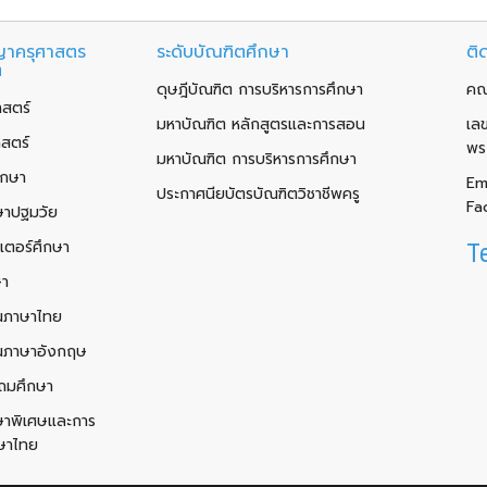
าครุศาสตร
ระดับบัณฑิตศึกษา
ติ
ต
ดุษฎีบัณฑิต การบริหารการศึกษา
คณ
สตร์
มหาบัณฑิต หลักสูตรและการสอน
เล
าสตร์
พร
มหาบัณฑิต การบริหารการศึกษา
ึกษา
Em
ประกาศนียบัตรบัณฑิตวิชาชีพครู
Fa
ษาปฐมวัย
เตอร์ศึกษา
T
ษา
นภาษาไทย
นภาษาอังกฤษ
ถมศึกษา
ษาพิเศษและการ
ษาไทย