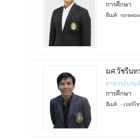
การศึกษา
อีเมล์ : vorawo
ผศ.วัชริน
อาจารย์ประ
การศึกษา
อีเมล์ : - เบอร์โ