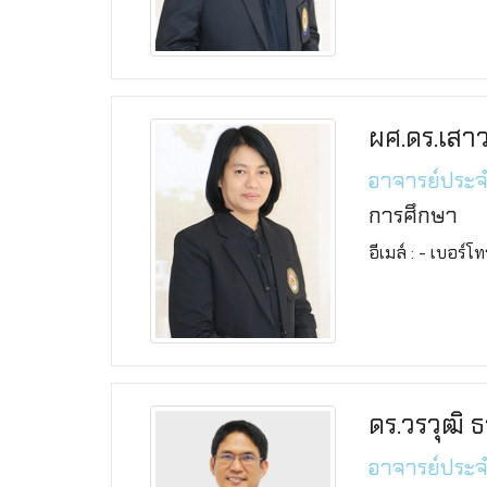
ผศ.ดร.เสา
อาจารย์ประ
การศึกษา
อีเมล์ : - เบอร์โ
ดร.วรวุฒิ 
อาจารย์ประ