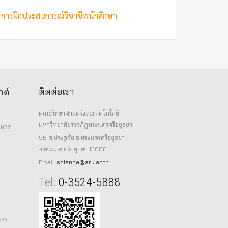
่อง การฝึกประสบการณ์วิชาชีพนักศึกษา
ติดต่อเรา
กต์
คณะวิทยาศาสตร์และเทคโนโลยี
มหาวิทยาลัยราชภัฏพระนครศรีอยุธยา
าหาร
96 ต.ประตูชัย อ.พระนครศรีอยุธยา
จ.พระนครศรีอยุธยา 13000
Email:
science@aru.ac.th
Tel:
0-3524-5888
การ