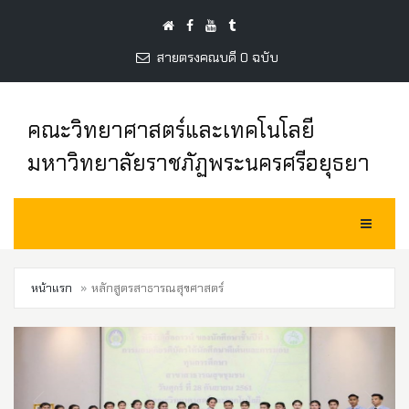
สายตรงคณบดี 0 ฉบับ
คณะวิทยาศาสตร์และเทคโนโลยี
มหาวิทยาลัยราชภัฏพระนครศรีอยุธยา
Toggle Na
หน้าแรก
หลักสูตรสาธารณสุขศาสตร์