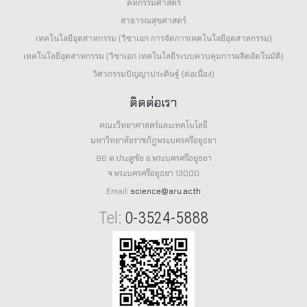
คหกรรมศาสตร์
สาธารณสุขศาสตร์
เทคโนโลยีอุตสาหกรรม (วิชาเอก การจัดการเทคโนโลยีอุตสาหกรรม)
เทคโนโลยีอุตสาหกรรม (วิชาเอก เทคโนโลยีระบบควบคุมการผลิตอัตโนมัติ)
วิศวกรรมปัญญาประดิษฐ์ (ต่อเนื่อง)
ติดต่อเรา
คณะวิทยาศาสตร์และเทคโนโลยี
มหาวิทยาลัยราชภัฏพระนครศรีอยุธยา
96 ต.ประตูชัย อ.พระนครศรีอยุธยา
จ.พระนครศรีอยุธยา 13000
Email:
science@aru.ac.th
Tel:
0-3524-5888