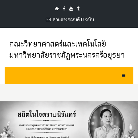
สายตรงคณบดี 0 ฉบับ
คณะวิทยาศาสตร์และเทคโนโลยี
มหาวิทยาลัยราชภัฏพระนครศรีอยุธยา
Toggle Na