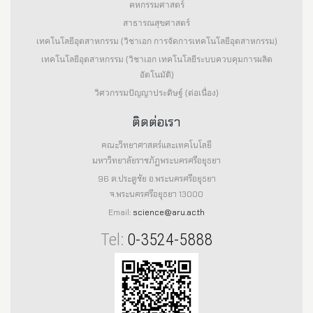
คหกรรมศาสตร์
สาธารณสุขศาสตร์
เทคโนโลยีอุตสาหกรรม (วิชาเอก การจัดการเทคโนโลยีอุตสาหกรรม)
เทคโนโลยีอุตสาหกรรม (วิชาเอก เทคโนโลยีระบบควบคุมการผลิต
อัตโนมัติ)
วิศวกรรมปัญญาประดิษฐ์ (ต่อเนื่อง)
ติดต่อเรา
คณะวิทยาศาสตร์และเทคโนโลยี
มหาวิทยาลัยราชภัฏพระนครศรีอยุธยา
96 ต.ประตูชัย อ.พระนครศรีอยุธยา
จ.พระนครศรีอยุธยา 13000
Email:
science@aru.ac.th
Tel:
0-3524-5888