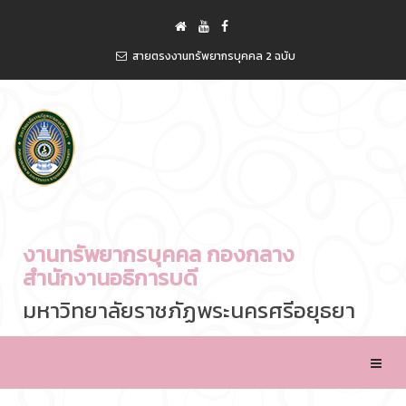
สายตรงงานทรัพยากรบุคคล 2 ฉบับ
งานทรัพยากรบุคคล กองกลาง
สำนักงานอธิการบดี
มหาวิทยาลัยราชภัฏพระนครศรีอยุธยา
Toggle