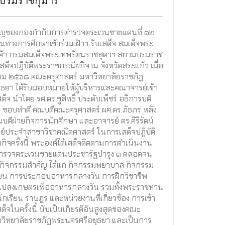
บรมราชกุมารี
ชิญของกองกำกับการตำรวจตระเวนชายแดนที่ ๑๒
นทางการศึกษาเข้าร่วมเฝ้าฯ รับเสด็จ สมเด็จพระ
เจ้า กรมสมเด็จพระเทพรัตนราชสุดาฯ สยามบรมราช
สด็จปฏิบัติพระราชกรณียกิจ ณ จังหวัดสระแก้ว เมื่อ
วาคม ๒๕๖๘ คณะครุศาสตร์ มหาวิทยาลัยราชภัฏ
ธยา ได้รับมอบหมายให้ผู้บริหารและคณาจารย์เข้า
สด็จ นำโดย รศ.ดร.ชูสิทธิ์ ประดับเพ็ชร์ อธิการบดี
์ ชอบทำดี คณบดีคณะครุศาสตร์ ผศ.ดร.ภัธภร หลั่ง
ดีฝ่ายกิจการนักศึกษา และอาจารย์ ดร.ศิริรัตน์
์ประจำสาขาวิชาคณิตศาสตร์ ในการเสด็จปฏิบัติ
ิจครั้งนี้ พระองค์ได้เสด็จติดตามการดำเนินงาน
ตำรวจตระเวนชายแดนประชารัฐบำรุง ๑ ตลอดจน
ิจกรรมสำคัญ ได้แก่ กิจกรรมพยาบาล กิจกรรม
ียน การประกอบอาหารกลางวัน การฝึกวิชาชีพ
ะแปลงเกษตรเพื่ออาหารกลางวัน รวมทั้งพระราชทาน
 นักเรียน ราษฎร และหน่วยงานที่เกี่ยวข้อง การเข้า
สด็จในครั้งนี้ นับเป็นเกียรติอันสูงสุดของคณะ
าวิทยาลัยราชภัฏพระนครศรีอยุธยา และเป็นการ