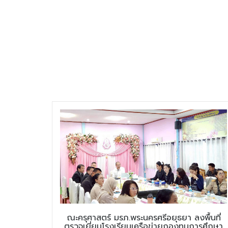
ณะครุศาสตร์ มรภ.พระนครศรีอยุธยา ลงพื้นที่
ตรวจเยี่ยมโรงเรียนเครือข่ายกองทุนการศึกษา