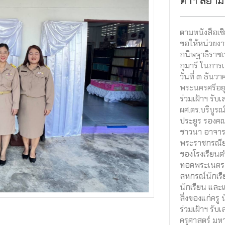
ดาฯ สยาม
ตามหนังสือเ
ขอให้หน่วยงา
กนิษฐาธิราช
กุมารี ในการเ
วันที่ ๓ ธัน
พระนครศรีอยุ
ร่วมเฝ้าฯ รับเ
ผศ.ดร.บริบูรณ
ประยูร รองคณบ
ชาวนา อาจารย
พระราชกรณียก
ของโรงเรียน
ทอดพระเนตรก
สหกรณ์นักเร
นักเรียน แล
สิ่งของแก่ครู
ร่วมเฝ้าฯ รับเ
ครุศาสตร์ มห