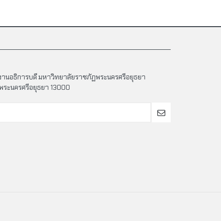
กงานอธิการบดี มหาวิทยาลัยราชภัฏพระนครศรีอยุธยา
จ.พระนครศรีอยุธยา 13000