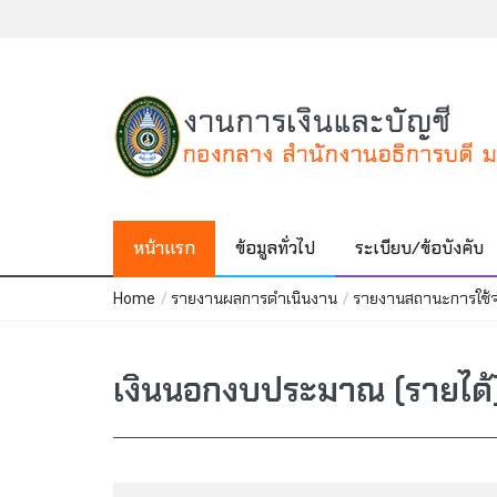
หน้าแรก
ข้อมูลทั่วไป
ระเบียบ/ข้อบังคับ
รายงานผลการดำเนินงาน
รายงานสถานะการใช้
Home
/
/
เงินนอกงบประมาณ (รายได้