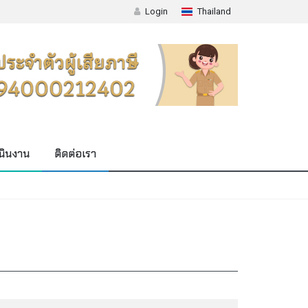
Login
Thailand
นินงาน
ติดต่อเรา