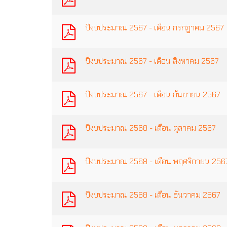
ปีงบประมาณ 2567 - เดือน กรกฎาคม 2567
ปีงบประมาณ 2567 - เดือน สิงหาคม 2567
ปีงบประมาณ 2567 - เดือน กันยายน 2567
ปีงบประมาณ 2568 - เดือน ตุลาคม 2567
ปีงบประมาณ 2568 - เดือน พฤศจิกายน 256
ปีงบประมาณ 2568 - เดือน ธันวาคม 2567