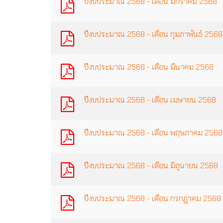
ปีงบประมาณ 2568 - เดือน มกราคม 2568
ปีงบประมาณ 2568 - เดือน กุมภาพันธ์ 2568
ปีงบประมาณ 2568 - เดือน มีนาคม 2568
ปีงบประมาณ 2568 - เดือน เมษายน 2568
ปีงบประมาณ 2568 - เดือน พฤษภาคม 2568
ปีงบประมาณ 2568 - เดือน มิถุนายน 2568
ปีงบประมาณ 2568 - เดือน กรกฎาคม 2568