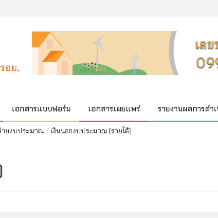
เอกสารแบบฟอร์ม
เอกสารเผยแพร่
รายงานผลการดำเ
จ่ายงบประมาณ
เงินนอกงบประมาณ (รายได้)
/
)