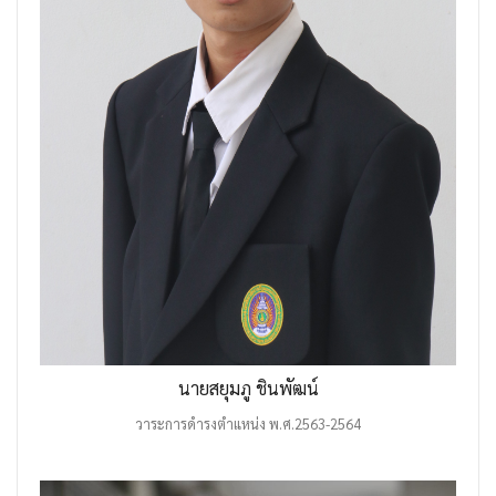
นายสยุมภู ชินพัฒน์
วาระการดำรงตำแหน่ง พ.ศ.2563-2564