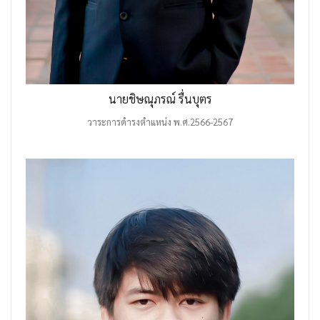
นายชิษณุภรณ์ รื่นบุตร
วาระการดำรงตำแหน่ง พ.ศ.2566-2567