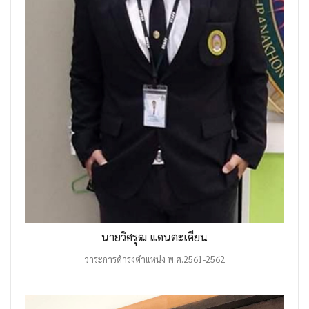
นายวิศรุฒ แดนตะเคียน
วาระการดำรงตำแหน่ง พ.ศ.2561-2562