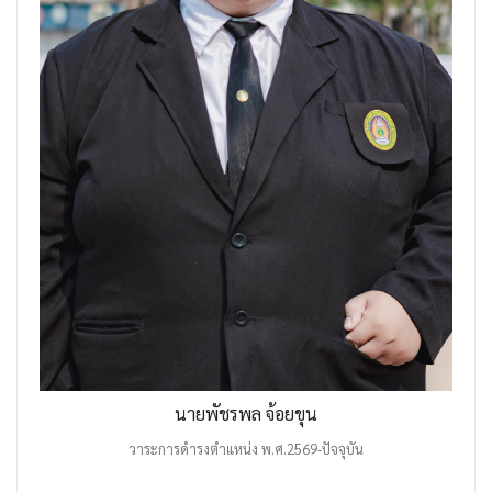
นายพัชรพล จ้อยขุน
วาระการดำรงตำแหน่ง พ.ศ.2569-ปัจจุบัน