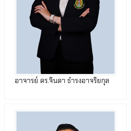
อาจารย์ ดร.จินดา ธำรงอาจริยกุล