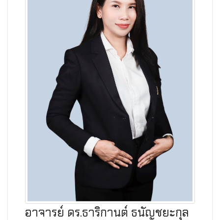
อาจารย์ ดร.ธาริกานต์ ธนัญชยะกุล