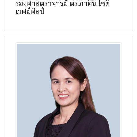
รองศาสตราจารย์ ดร.ภาคิน โชติ
เวศย์ศิลป์