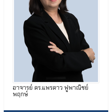
อาจารย์ ดร.แพรดาว ฟูพาณิชย์
พฤกษ์