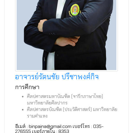
อาจารย์รัตนชัย ปรีชาพงศ์กิจ
การศึกษา
ศิลปศาสตรมหาบัณฑิต (จารึกภาษาไทย)
มหาวิทยาลัยศิลปากร
ศิลปศาสตรบัณฑิต (ประวัติศาสตร์) มหาวิทยาลัย
รามคำแหง
อีเมล์ : binpaina@gmail.com เบอร์โทร : 035-
276555 เบอร์ภายใน : 8353