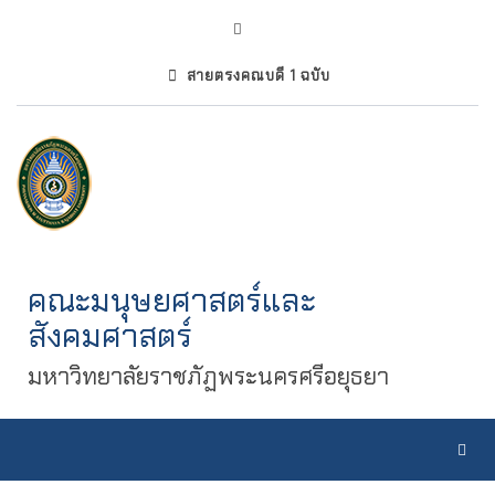
สายตรงคณบดี 1 ฉบับ
คณะมนุษยศาสตร์และ
สังคมศาสตร์
มหาวิทยาลัยราชภัฏพระนครศรีอยุธยา
Toggl