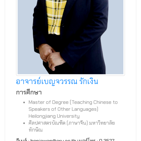
อาจารย์เบญจวรรณ รักเงิน
การศึกษา
Master of Degree (Teaching Chinese to
Speakers of Other Languages)
Heilongjiang University
ศิลปศาสตรบัณฑิต (ภาษาจีน) มหาวิทยาลัย
ทักษิณ
อีเมล์ : benjawan@aru.ac.th เบอร์โทร : 0 3527