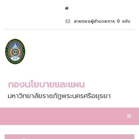
สายตรงผู้อำนวยการ 0 ฉบับ
กองนโยบายและแผน
มหาวิทยาลัยราชภัฏพระนครศรีอยุธยา
Toggl