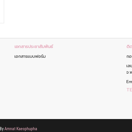
เอกสารประชาสัมพันธ์
ติด
เอกสารแบบฟอร์ม
กอ
เล
จ.
Em
TE
 By
Amnat Kaeophupha