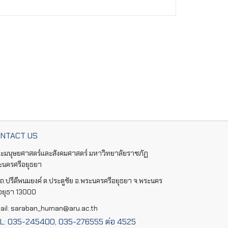
NTACT US
ะมนุษยศาสตร์และสังคมศาสตร์ มหาวิทยาลัยราชภัฏ
ะนครศรีอยุธยา
ถ.ปรีดีพนมยงค์ ต.ประตูชัย อ.พระนครศรีอยุธยา จ.พระนคร
ีอยุธา 13000
ail: saraban_human@aru.ac.th
L: 035-245400, 035-276555 ต่อ 4525