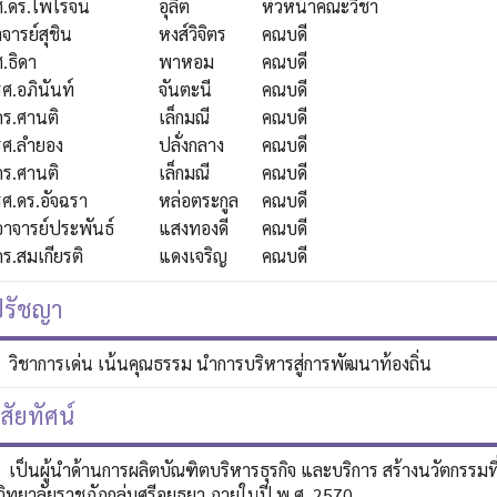
ศ.ดร.ไพโรจน์
อุลิต
หัวหน้าคณะวิชา
จารย์สุชิน
หงส์วิจิตร
คณบดี
.ธิดา
พาหอม
คณบดี
รศ.อภินันท์
จันตะนี
คณบดี
ดร.ศานติ
เล็กมณี
คณบดี
รศ.ลำยอง
ปลั่งกลาง
คณบดี
ดร.ศานติ
เล็กมณี
คณบดี
รศ.ดร.อัจฉรา
หล่อตระกูล
คณบดี
อาจารย์ประพันธ์
แสงทองดี
คณบดี
ดร.สมเกียรติ
แดงเจริญ
คณบดี
รัชญา
วิชาการเด่น เน้นคุณธรรม นำการบริหารสู่การพัฒนาท้องถิ่น
ิสัยทัศน์
เป็นผู้นำด้านการผลิตบัณฑิตบริหารธุรกิจ และบริการ สร้างนวัตกรรมที่
ิทยาลัยราชภัฏกลุ่มศรีอยุธยา ภายในปี พ.ศ. 2570