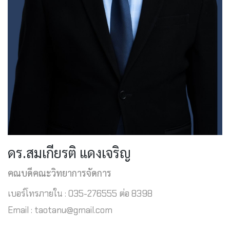
ดร.สมเกียรติ แดงเจริญ
คณบดีคณะวิทยาการจัดการ
เบอร์โทรภายใน : 035-276555 ต่อ 8398
Email : taotanu@gmail.com