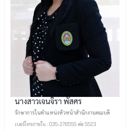
นางสาวเจนจิรา พัสศร
รักษาการในตำแหน่งหัวหน้าสำนักงานคณบดี
เบอร์โทรภายใน : 035-276555 ต่อ 5523