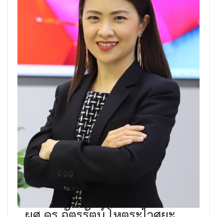
ผศ.ดร.ฉัตรรัตน์ โหตระไวศยะ