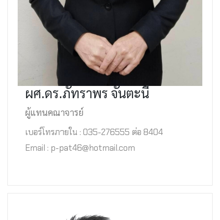
ผศ.ดร.ภัทราพร จันตะนี
ผู้แทนคณาจารย์
เบอร์โทรภายใน : 035-276555 ต่อ 8404
Email : p-pat46@hotmail.com