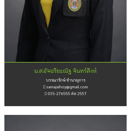
น.ส.อัจฉริยะณัฐ จันทร์สิงห์
บรรณารักษ์ ชำนาญการ
samajaihoy@gmail.com
035-276555 ต่อ 2557