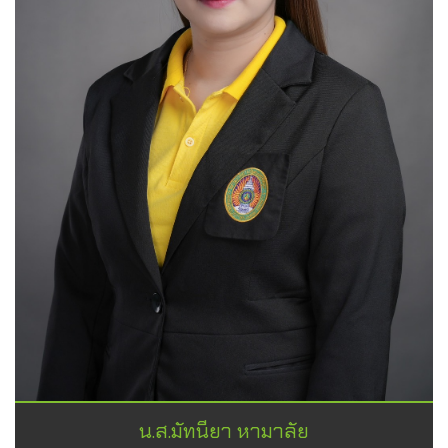
น.ส.มัทนียา หามาลัย