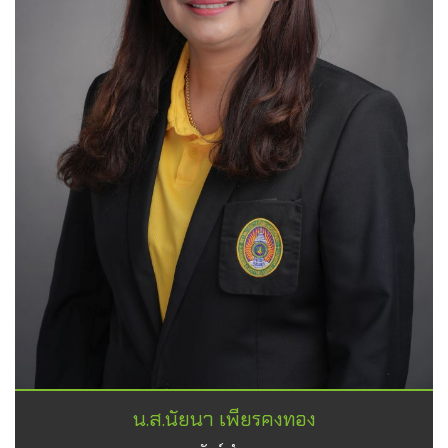
น.ส.นัยนา เพียรคงทอง