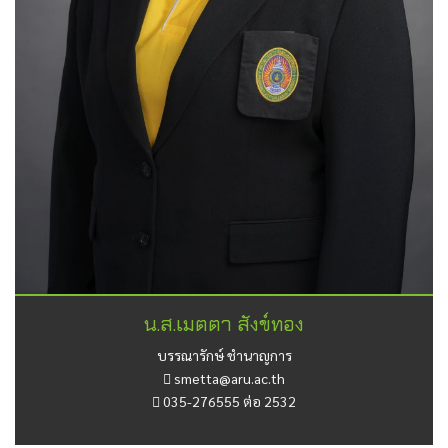
น.ส.เมตตา สังข์ทอง
บรรณารักษ์ ชำนาญการ
smetta@aru.ac.th
035-276555 ต่อ 2532