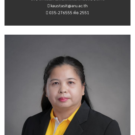
kaustasit@aru.ac.th
035-276555 ต่อ 2551