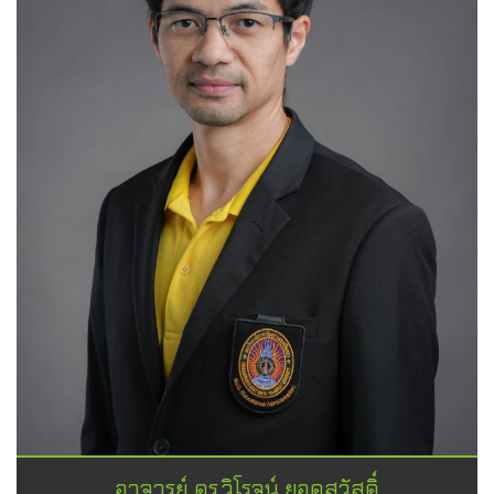
อาจารย์ ดร.วิโรจน์ ยอดสวัสดิ์