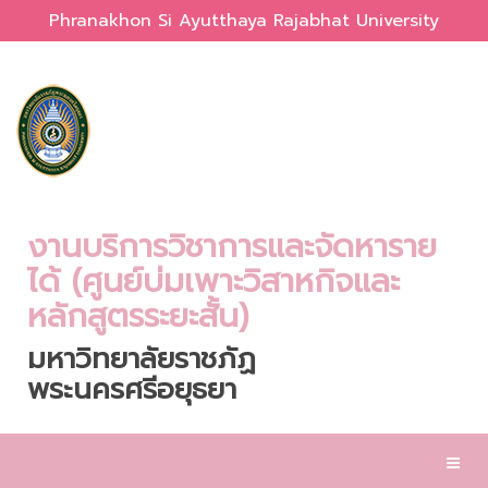
Phranakhon Si Ayutthaya Rajabhat University
งานบริการวิชาการและจัดหาราย
ได้ (ศูนย์บ่มเพาะวิสาหกิจและ
หลักสูตรระยะสั้น)
มหาวิทยาลัยราชภัฏ
พระนครศรีอยุธยา
Toggl