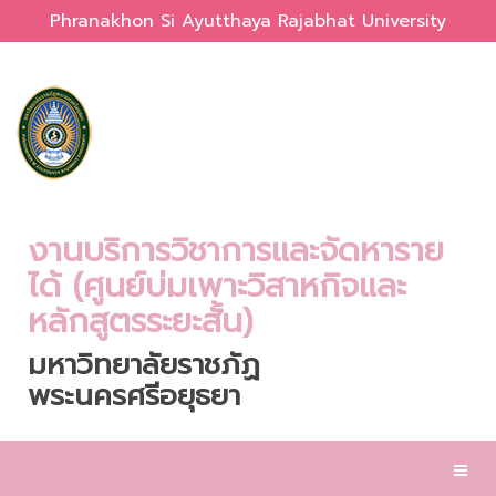
Phranakhon Si Ayutthaya Rajabhat University
งานบริการวิชาการและจัดหาราย
ได้ (ศูนย์บ่มเพาะวิสาหกิจและ
หลักสูตรระยะสั้น)
มหาวิทยาลัยราชภัฏ
พระนครศรีอยุธยา
Toggl