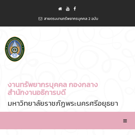
สายตรงงานทรัพยากรบุคคล 2 ฉบับ
งานทรัพยากรบุคคล กองกลาง
สำนักงานอธิการบดี
มหาวิทยาลัยราชภัฏพระนครศรีอยุธยา
Toggle