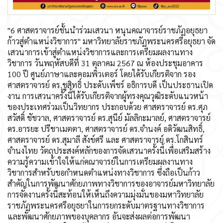
"6 ศาสตราจารย์ชั้นนำร่วมเสวนา หนุนคณาจารย์ราชภัฏอยุธยา
ก้าวสู่ตำแหน่งวิชาการ" มหาวิทยาลัยราชภัฏพระนครศรีอยุธยา จัด
เสวนาการเข้าสู่ตำแหน่งวิชาการและการเตรียมผลงานทาง
วิชาการ วันพฤหัสบดีที่ 31 ตุลาคม 2567 ณ ห้องประชุมอาคาร
100 ปี ศูนย์ภาษาและคอมพิวเตอร์ โดยได้รับเกียรติจาก รอง
ศาสตราจารย์ ดร.ชูสิทธิ์ ประดับเพ็ชร์ อธิการบดี เป็นประธานเปิด
งาน การเสวนาครั้งนี้ได้รับเกียรติจากผู้ทรงคุณวุฒิระดับแนวหน้า
ของประเทศร่วมเป็นวิทยากร ประกอบด้วย ศาสตราจารย์ ดร.ศุภ
สวัสดิ์ ชัชวาล, ศาสตราจารย์ ดร.สุนีย์ มัลลิกะมาลย์, ศาสตราจารย์
ดร.อารยะ ปรีชาเมตตา, ศาสตราจารย์ ดร.จำนงค์ อดิวัฒนสิทธิ์,
ศาสตราจารย์ ดร.สุมาลี สังข์ศรี และ ศาสตราจารย์ ดร.โกสินทร์
จำนงไทย วัตถุประสงค์หลักของการจัดเสวนาครั้งนี้เพื่อเสริมสร้าง
ความรู้ความเข้าใจให้แก่คณาจารย์ในการเตรียมผลงานทาง
วิชาการสำหรับขอกำหนดตำแหน่งทางวิชาการ ซึ่งถือเป็นก้าว
สำคัญในการพัฒนาศักยภาพทางวิชาการของอาจารย์มหาวิทยาลัย
การจัดงานครั้งนี้สะท้อนให้เห็นถึงความมุ่งมั่นของมหาวิทยาลัย
ราชภัฏพระนครศรีอยุธยาในการยกระดับมาตรฐานทางวิชาการ
และพัฒนาศักยภาพของบุคลากร อันจะส่งผลต่อการพัฒนา