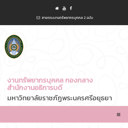
สายตรงงานทรัพยากรบุคคล 2 ฉบับ
งานทรัพยากรบุคคล กองกลาง
สำนักงานอธิการบดี
มหาวิทยาลัยราชภัฏพระนครศรีอยุธยา
Toggle