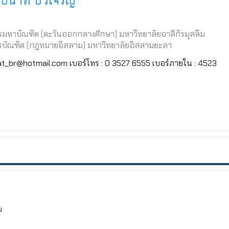
มปนาท บัวเจริญ
มหาบัณฑิต (ตะวันออกกลางศึกษา) มหาวิทยาลัยอาลีกัรมุสลิม
รบัณฑิต (กฎหมายอิสลาม) มหาวิทยาลัยอิสลามยะลา
nat_br@hotmail.com เบอร์โทร : 0 3527 6555 เบอร์ภายใน : 4523
ม