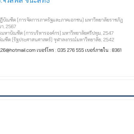
.จรัสพล ชนะสิทธิ์
ฎีบัณฑิต (การจัดการภาครัฐ​และภาคเอกชน) มหาวิทยาลัยราชภัฏ
มา, 2567
​มหาบัณฑิต​ (การบริหารองค์กร) มหาวิทยาลัยศรีปทุม, 2547
ัณฑิต (รัฐประศาสนศาสตร์)​ จุฬาลงกรณ์มหาวิทยาลัย, 2542
ol_26@hotmail.com เบอร์โทร : 035 276 555 เบอร์ภายใน : 8361