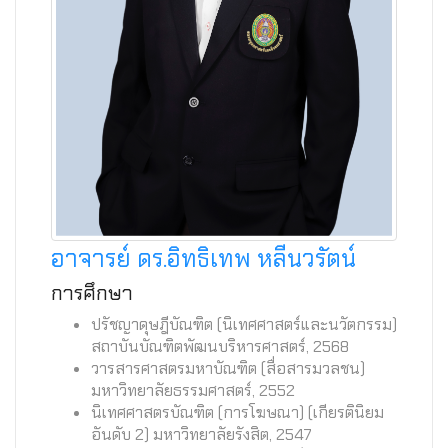
อาจารย์ ดร.อิทธิเทพ หลีนวรัตน์
การศึกษา
ปรัชญาดุษฎีบัณฑิต (นิเทศศาสตร์และนวัตกรรม)
สถาบันบัณฑิตพัฒนบริหารศาสตร์, 2568
วารสารศาสตรมหาบัณฑิต (สื่อสารมวลชน)
มหาวิทยาลัยธรรมศาสตร์, 2552
นิเทศศาสตรบัณฑิต (การโฆษณา) (เกียรตินิยม
อันดับ 2) มหาวิทยาลัยรังสิต, 2547