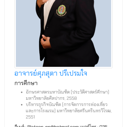
อาจารย์ศุภสุตา ปรีเปรมใจ
การศึกษา
อักษรศาสตรมหาบัณฑิต (ประวัติศาสตร์ศึกษา)
มหาวิทยาลัยศิลปากร, 2558
บริหารธุรกิจบัณฑิต (การจัดการการท่องเที่ยว
และการโรงแรม) มหาวิทยาลัยศรีนครินทรวิโรฒ,
2551
อีเมล์ : Platoon_pp@hotmail.com เบอร์โทร : 035