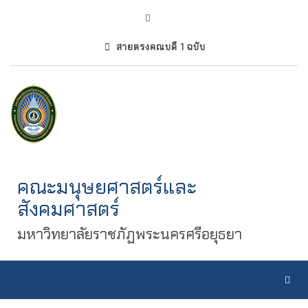
สายตรงคณบดี 1 ฉบับ
คณะมนุษยศาสตร์และ
สังคมศาสตร์
มหาวิทยาลัยราชภัฏพระนครศรีอยุธยา
Toggl