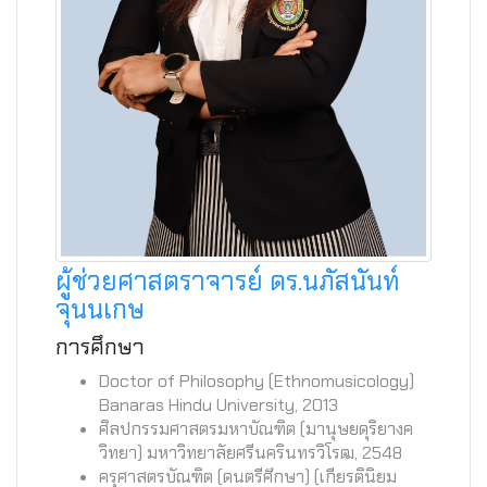
ผู้ช่วยศาสตราจารย์ ดร.นภัสนันท์
จุนนเกษ
การศึกษา
Doctor of Philosophy (Ethnomusicology)
Banaras Hindu University, 2013
ศิลปกรรมศาสตรมหาบัณฑิต (มานุษยดุริยางค
วิทยา) มหาวิทยาลัยศรีนครินทรวิโรฒ, 2548
ครุศาสตรบัณฑิต (ดนตรีศึกษา) (เกียรตินิยม