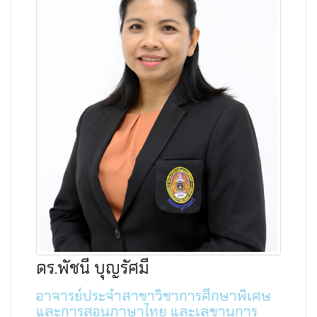
ดร.พัชนี บุญรัศมี
อาจารย์ประจำสาขาวิชาการศึกษาพิเศษ
และการสอนภาษาไทย และเลขานุการ