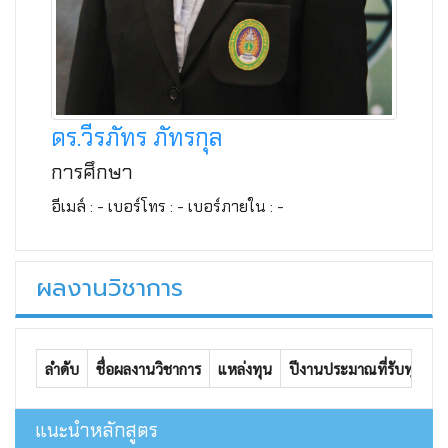
ดร.วีรภัทร ภัทรกุล
การศึกษา
อีเมล์ : - เบอร์โทร : - เบอร์ภายใน : -
ผลงานวิชาการ
ลำดับ
ชื่อผลงานวิชาการ
แหล่งทุน
ปีงานประมาณที่รับทุน
เ
แนะนำหลักสูตร