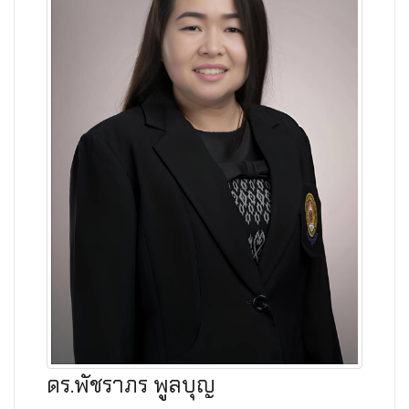
ดร.พัชราภร พูลบุญ